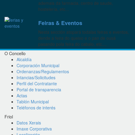
ademais da farmacia, centro de saude,
hostelería, etc...
Feiras & Eventos
Nesta sección atopará todalas feiras e eventos,
dende a feira do queixo e o pan de ousá
pasando pola feira do cabalo, etc....
O Concello
Alcaldía
Corporación Municipal
Ordenanzas/Regulamentos
Intancias/Solicitudes
Perfil del Contratante
Portal de transparencia
Actas
Tablón Municipal
Teléfonos de interés
Friol
Datos Xerais
Imaxe Corporativa
Localización